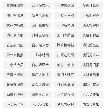
新趣味幽默
四不像玄机
六麒麟透码
铁板神算图
澳门熊出没
新生活幽默
平特一肖图
正版射牌图
30码中特图
澳门孩童报
一字解特码
通天报解码
澳门老人报
财神玄机报
澳门签牌图
凤凰卜封图
看图抓码图
白小姐救世
腾算策略报
澳门蛇蛋图
周公玄机报
36码中特图
庄家吃码图
澳门男人味
白小姐会员
白小姐密传
波肖一波中
波肖尾门报
传真八点料
澳门大陆报
澳门大陆仔
发财波局报
管家婆密传
马会火烧图
红姐内幕图
澳话中有意
劲爆龙虎榜
彩霸王六肖
六合简报图
六合英雄报
六合家宝A
六合家宝B
梦儿数码报
内部传真报