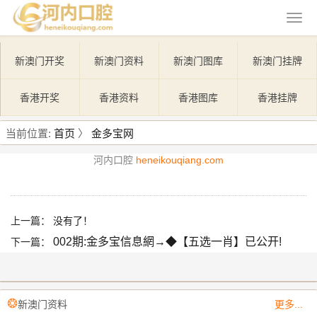
新澳门开奖
新澳门资料
新澳门图库
新澳门挂牌
香港开奖
香港资料
香港图库
香港挂牌
当前位置:
首页
〉
金多宝网
河内口腔
heneikouqiang.com
上一篇：
没有了！
002期:金多宝信息網→◆【五选一肖】已公开!
下一篇：
❂
新澳门资料
更多...