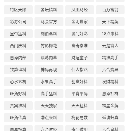
特区天顺
各坛精料
凤凰马经
百万富翁
彩券公司
马会官方
金明世家
天下精英
皇帝猛料
刘伯温料
澳门好彩
18点来料
西门庆料
竹影梅花
富奇秦准
云楚官人
惠泽内部
诸葛内幕
财运童子
精准高手
铁算盘料
神码再现
仙人指路
六合寶典
心水玄机
水果高手
创富好料
发财精料
旺角好料
高手猛料
平肖平码
惠泽社群
贵宾准料
天天独家
天天猛料
福星金牌
旺角传真
㊣点来料
梅花易数
返璞归真
周易神算
六合财经
奇门遁甲
六合皇料