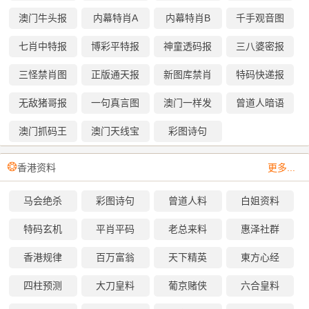
澳门牛头报
内幕特肖A
内幕特肖B
千手观音图
七肖中特报
博彩平特报
神童透码报
三八婆密报
三怪禁肖图
正版通天报
新图库禁肖
特码快递报
无敌猪哥报
一句真言图
澳门一样发
曾道人暗语
澳门抓码王
澳门天线宝
彩图诗句
❂
香港资料
更多...
马会绝杀
彩图诗句
曾道人料
白姐资料
特码玄机
平肖平码
老总来料
惠泽社群
香港规律
百万富翁
天下精英
東方心经
四柱预测
大刀皇料
葡京赌侠
六合皇料