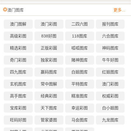
❂
澳门图库
更多...
澳门图解
澳门彩图
二四六图
报刊图库
高级彩图
838好图
118图库
六合图库
精选彩图
正版彩圖
呱呱图库
神码图库
奇门彩图
独家彩图
赌神图库
牛牛好图
四九图库
赢码图库
白姐图库
红姐图库
玄机图库
常中图解
平特图库
澳门彩图
高手图库
经典彩图
精准图库
权威彩图
宝库彩图
天下图库
幸运彩图
白小姐图
旺码好图
管家婆图
马会图库
九龙图库