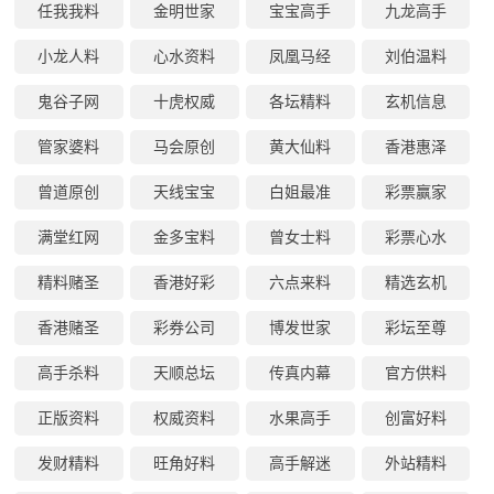
任我我料
金明世家
宝宝高手
九龙高手
小龙人料
心水资料
凤凰马经
刘伯温料
鬼谷子网
十虎权威
各坛精料
玄机信息
管家婆料
马会原创
黄大仙料
香港惠泽
曾道原创
天线宝宝
白姐最准
彩票赢家
满堂红网
金多宝料
曾女士料
彩票心水
精料赌圣
香港好彩
六点来料
精选玄机
香港赌圣
彩券公司
博发世家
彩坛至尊
高手杀料
天顺总坛
传真内幕
官方供料
正版资料
权威资料
水果高手
创富好料
发财精料
旺角好料
高手解迷
外站精料