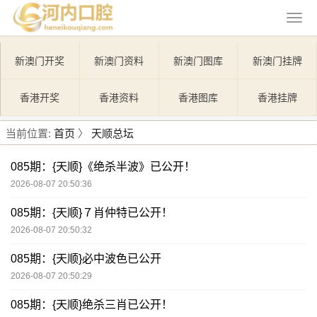
新澳门开奖
新澳门资料
新澳门图库
新澳门挂牌
香港开奖
香港资料
香港图库
香港挂牌
当前位置:
首页
〉
天顺总坛
085期：{天顺}《绝杀半波》已公开！
2026-08-07 20:50:36
085期：{天顺}７肖仲特已公开！
2026-08-07 20:50:32
085期：{天顺}必中波色已公开
2026-08-07 20:50:29
085期：{天顺}绝杀三肖已公开！