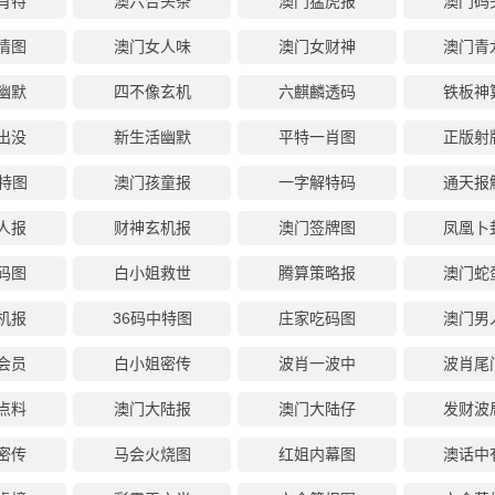
肖特
澳六合头条
澳门猛虎报
澳门码
情图
澳门女人味
澳门女财神
澳门青
幽默
四不像玄机
六麒麟透码
铁板神
出没
新生活幽默
平特一肖图
正版射
中特图
澳门孩童报
一字解特码
通天报
人报
财神玄机报
澳门签牌图
凤凰卜
码图
白小姐救世
腾算策略报
澳门蛇
机报
36码中特图
庄家吃码图
澳门男
会员
白小姐密传
波肖一波中
波肖尾
点料
澳门大陆报
澳门大陆仔
发财波
密传
马会火烧图
红姐内幕图
澳话中