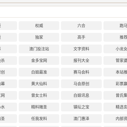
版
权威
六合
跑
版
独家
高手
推
幕
澳门投注站
文字资料
小龙
绝杀
金多宝网
报刊大全
管家
原创
白姐最准
赛马会料
本站
内幕
黄大仙料
马会原创
彩票
红网
曾女士料
白姐讯息
曾氏
心水
精料赌圣
镇坛之宝
精选
赌圣
任我发料
澳门惠泽
内部