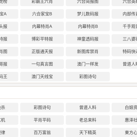
虎榜
彩霸王六肖
六合简报图
六合英
宝A
六合家宝B
梦儿数码报
内部传
头报
内幕特肖A
内幕特肖B
千手观
特报
博彩平特报
神童透码报
三八婆
肖图
正版通天报
新图库禁肖
特码快
哥报
一句真言图
澳门一样发
曾道人
码王
澳门天线宝
彩图诗句
绝杀
彩图诗句
曾道人料
白姐
玄机
平肖平码
老总来料
惠泽
规律
百万富翁
天下精英
東方