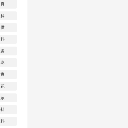
归真
皇料
特供
资料
天書
博彩
六肖
梅花
独家
好料
王料