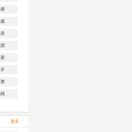
天顺
权威
赌圣
集团
赢家
高手
彩票
婆网
更多...