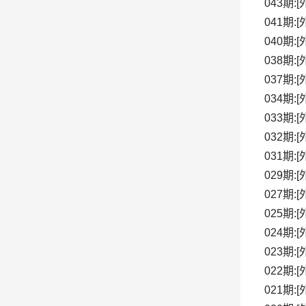
043期:
041期:
040期:
038期:
037期:
034期:
033期:
032期:
031期:
029期:
027期:
025期:
024期:
023期:
022期:
021期: