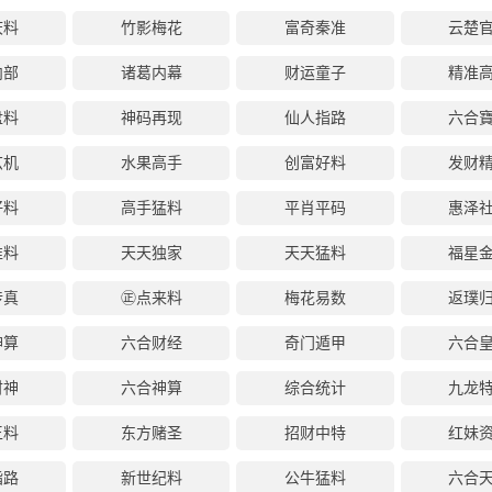
庆料
竹影梅花
富奇秦准
云楚
内部
诸葛内幕
财运童子
精准
盘料
神码再现
仙人指路
六合
玄机
水果高手
创富好料
发财
好料
高手猛料
平肖平码
惠泽
准料
天天独家
天天猛料
福星
传真
㊣点来料
梅花易数
返璞
神算
六合财经
奇门遁甲
六合
财神
六合神算
综合统计
九龙
王料
东方赌圣
招财中特
红妹
指路
新世纪料
公牛猛料
六合