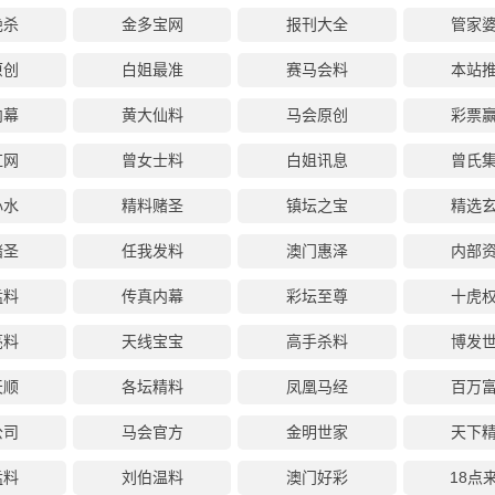
绝杀
金多宝网
报刊大全
管家
原创
白姐最准
赛马会料
本站
内幕
黄大仙料
马会原创
彩票
红网
曾女士料
白姐讯息
曾氏
心水
精料赌圣
镇坛之宝
精选
赌圣
任我发料
澳门惠泽
内部
猛料
传真内幕
彩坛至尊
十虎
亮料
天线宝宝
高手杀料
博发
天顺
各坛精料
凤凰马经
百万
公司
马会官方
金明世家
天下
猛料
刘伯温料
澳门好彩
18点