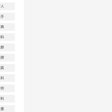
官人
高手
寶典
精料
社群
金牌
归真
皇料
特供
资料
天書