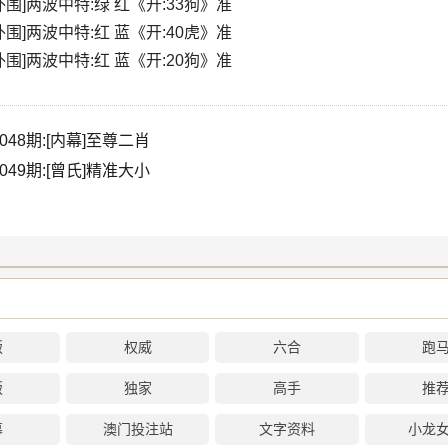
[外围]两波中特:绿 红《开:33狗》准
[外围]两波中特:红 蓝《开:40虎》准
[外围]两波中特:红 蓝《开:20狗》准
048期:[内幕]至尊二肖
049期:[曾氏]精准大小
版
权威
六合
跑
版
独家
高手
推
幕
澳门投注站
文字资料
小龙