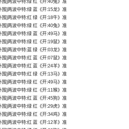
[外围]两波中特:绿 红《开:40兔》准
[外围]两波中特:绿 蓝《开:15龙》准
[外围]两波中特:红 绿《开:18牛》准
[外围]两波中特:绿 红《开:40兔》准
[外围]两波中特:绿 蓝《开:49马》准
[外围]两波中特:绿 红《开:19鼠》准
[外围]两波中特:蓝 绿《开:03龙》准
[外围]两波中特:红 蓝《开:07鼠》准
[外围]两波中特:红 蓝《开:24羊》准
[外围]两波中特:红 绿《开:13马》准
[外围]两波中特:绿 红《开:49马》准
[外围]两波中特:绿 红《开:11猴》准
[外围]两波中特:红 蓝《开:45狗》准
[外围]两波中特:绿 红《开:29虎》准
[外围]两波中特:绿 红《开:34鸡》准
[外围]两波中特:红 蓝《开:12羊》准