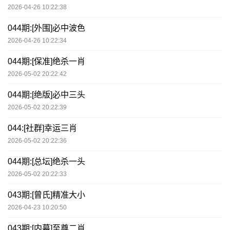
2026-04-26 10:22:38
044期:[外围]必中波色
2026-04-26 10:22:34
044期:[保准]绝杀一肖
2026-05-02 20:22:42
044期:[绝版]必中三头
2026-05-02 20:22:39
044:[社群]幸运三肖
2026-05-02 20:22:36
044期:[总坛]绝杀一头
2026-05-02 20:22:33
043期:[曾氏]精准大小
2026-04-23 10:20:50
043期:[内幕]至尊二肖