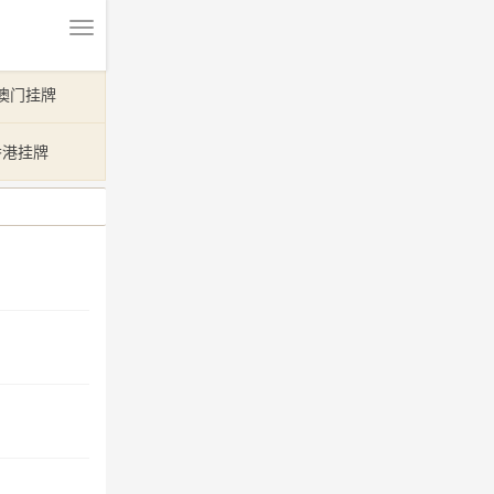
澳门挂牌
香港挂牌