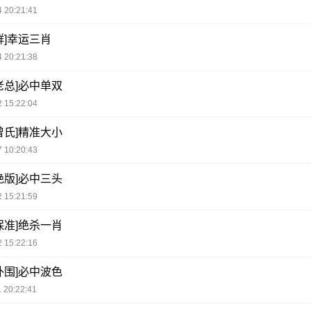
 20:21:41
社群]幸运三肖
 20:21:38
[老总]必中单双
 15:22:04
[曾氏]精准大小
 10:20:43
[绝版]必中三头
 15:21:59
[保准]绝杀一肖
 15:22:16
[外围]必中波色
 20:22:41