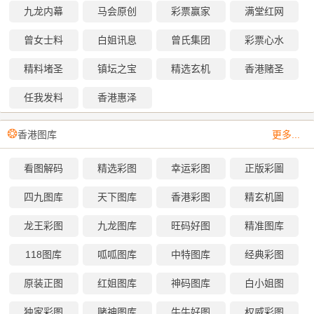
九龙内幕
马会原创
彩票赢家
满堂红网
曾女士料
白姐讯息
曾氏集团
彩票心水
精料堵圣
镇坛之宝
精选玄机
香港赌圣
任我发料
香港惠泽
❂
香港图库
更多...
看图解码
精选彩图
幸运彩图
正版彩圖
四九图库
天下图库
香港彩图
精玄机圖
龙王彩图
九龙图库
旺码好图
精准图库
118图库
呱呱图库
中特图库
经典彩图
原装正图
红姐图库
神码图库
白小姐图
独家彩图
赌神图库
牛牛好图
权威彩图