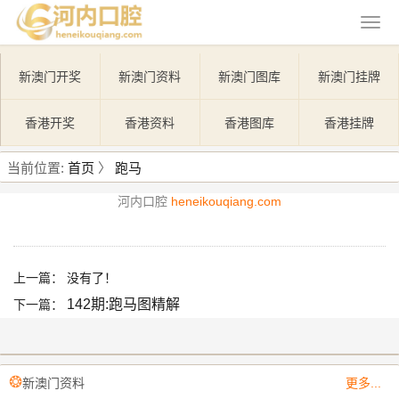
新澳门开奖
新澳门资料
新澳门图库
新澳门挂牌
香港开奖
香港资料
香港图库
香港挂牌
当前位置:
首页
〉
跑马
河内口腔
heneikouqiang.com
上一篇：
没有了！
142期:跑马图精解
下一篇：
❂
新澳门资料
更多...