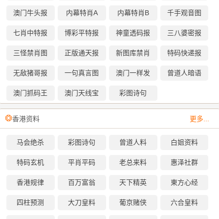
澳门牛头报
内幕特肖A
内幕特肖B
千手观音图
七肖中特报
博彩平特报
神童透码报
三八婆密报
三怪禁肖图
正版通天报
新图库禁肖
特码快递报
无敌猪哥报
一句真言图
澳门一样发
曾道人暗语
澳门抓码王
澳门天线宝
彩图诗句
❂
香港资料
更多...
马会绝杀
彩图诗句
曾道人料
白姐资料
特码玄机
平肖平码
老总来料
惠泽社群
香港规律
百万富翁
天下精英
東方心经
四柱预测
大刀皇料
葡京赌侠
六合皇料