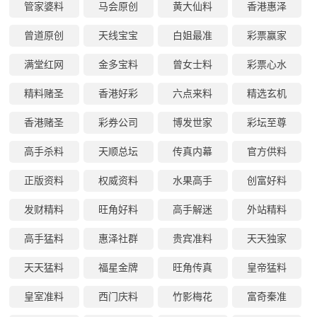
管家婆料
马会原创
黄大仙料
香港惠泽
曾道原创
天线宝宝
白姐最准
彩票赢家
满堂红网
金多宝料
曾女士料
彩票心水
精料赌圣
香港好彩
六点来料
精选玄机
香港赌圣
彩券公司
博发世家
彩坛至尊
高手杀料
天顺总坛
传真内幕
官方供料
正版资料
权威资料
水果高手
创富好料
发财精料
旺角好料
高手解迷
外站精料
高手猛料
惠泽社群
贵宾准料
天天独家
天天猛料
福星金牌
旺角传真
皇帝猛料
皇室准料
西门庆料
竹影梅花
富奇秦准