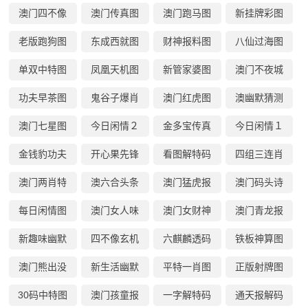
澳门四不像
澳门传真图
澳门跑马图
新挂牌彩图
老版跑狗图
东成西就图
财神报料图
八仙过海图
单双中特图
凤凰天机图
新管家婆图
澳门不夜城
功夫早茶图
鬼谷子爆肖
澳门红虎图
澳幽默猜测
澳门七星图
今日闲情２
金多宝传真
今日闲情１
金钱豹功夫
开心果先锋
看图解特码
四组三连肖
澳门两肖特
澳六合头条
澳门猛虎报
澳门码头诗
每日闲情图
澳门女人味
澳门女财神
澳门青龙报
新趣味幽默
四不像玄机
六麒麟透码
铁板神算图
澳门熊出没
新生活幽默
平特一肖图
正版射牌图
30码中特图
澳门孩童报
一字解特码
通天报解码