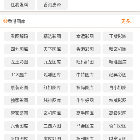
任我发料
香港惠泽
❂
香港图库
更多...
看图解码
精选彩图
幸运彩图
正版彩圖
四九图库
天下图库
香港彩图
精玄机圖
龙王彩图
九龙图库
旺码好图
精准图库
118图库
呱呱图库
中特图库
经典彩图
原装正图
红姐图库
神码图库
白小姐图
独家彩图
赌神图库
牛牛好图
权威彩图
管家婆图
玄机图库
高手图库
高级彩图
六合图库
二四六图
马会图库
奇门彩图
平特图库
宝库好图
报刊图库
财富大图