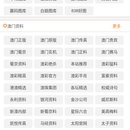
赢码图库
白姐图库
838好图
❂
澳门资料
更多...
澳门正版
澳门原版
澳门传真
澳门贵宾
澳门葡京
澳门玄机
澳门正料
澳门赛马
葡京资料
澳彩绝杀
本站推荐
澳彩猛料
澳彩精英
澳彩官方
澳彩平肖
富豪资料
港澳精选
澳珠集团
各坛精选
权威诗句
永利资料
银河资料
金沙公司
威尼斯料
新濠内部
新葡京料
星际六合
美高梅料
凯悦传真
马经资料
太阳官网
太子资料