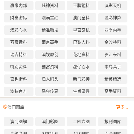
赢家内部
赌神资料
王牌猛料
澳彩天机
财富密码
澳满堂红
澳门皇料
澳彩神算
澳彩心水
精准镇坛
皇宫玄机
四季内幕
万豪猛料
葡京高手
巴黎人料
金沙特料
瑞吉特料
澳娱原创
花地资料
影汇来料
特别资料
创富资料
氹仔心水
本岛高手
官也街料
渔人码头
新马彩神
精英精选
澳特官方
马会传真
生肖属性
高手资料
❂
澳门图库
更多...
澳门图解
澳门彩图
二四六图
报刊图库
高级彩图
838好图
118图库
六合图库