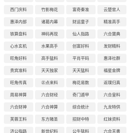
西门庆料
竹影梅花
富奇秦准
云楚官人
惠泽内部
诸葛内幕
财运童子
精准高手
铁算盘料
神码再现
仙人指路
六合寶典
心水玄机
水果高手
创富好料
发财精料
旺角好料
高手猛料
平肖平码
惠泽社群
贵宾准料
天天独家
天天猛料
福星金牌
旺角传真
㊣点来料
梅花易数
返璞归真
周易神算
六合财经
奇门遁甲
六合皇料
六合财神
六合神算
综合统计
九龙特供
芙蓉王料
东方赌圣
招财中特
红妹资料
济公指路
新世纪料
公牛猛料
六合天書