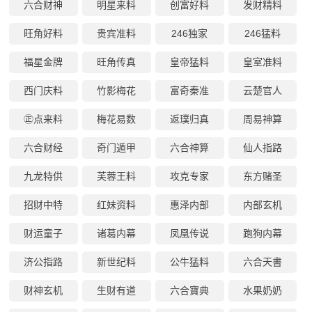
六合财神
明星来料
创富好料
发财精料
旺角好料
贵宾准料
246独家
246猛料
福星金牌
旺角传真
皇帝猛料
皇室准料
西门庆料
竹影梅花
富奇秦准
云楚官人
㊣点来料
梅花易数
返璞归真
周易神算
六合财经
奇门遁甲
六合神算
仙人指路
九龙特供
芙蓉王料
攻克专家
东方赌圣
招财中特
红妹资料
惠泽内部
内部玄机
财运童子
诸葛内幕
凤凰传说
跑狗内幕
济公指路
新世纪料
公牛猛料
六合天書
财神玄机
生财有道
六合寶典
水果奶奶