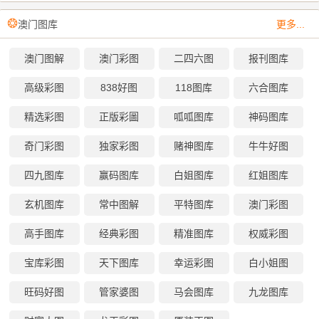
❂
澳门图库
更多...
澳门图解
澳门彩图
二四六图
报刊图库
高级彩图
838好图
118图库
六合图库
精选彩图
正版彩圖
呱呱图库
神码图库
奇门彩图
独家彩图
赌神图库
牛牛好图
四九图库
赢码图库
白姐图库
红姐图库
玄机图库
常中图解
平特图库
澳门彩图
高手图库
经典彩图
精准图库
权威彩图
宝库彩图
天下图库
幸运彩图
白小姐图
旺码好图
管家婆图
马会图库
九龙图库