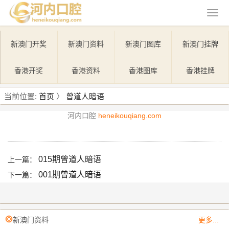
新澳门开奖
新澳门资料
新澳门图库
新澳门挂牌
香港开奖
香港资料
香港图库
香港挂牌
当前位置:
首页
〉
曾道人暗语
河内口腔
heneikouqiang.com
015期曾道人暗语
上一篇：
001期曾道人暗语
下一篇：
❂
新澳门资料
更多...