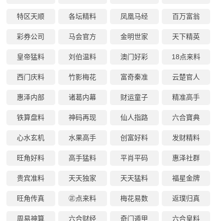
特区天顺
各坛精料
凤凰马经
百万富翁
彩券公司
马会官方
金明世家
天下精英
皇帝猛料
刘伯温料
澳门好彩
18点来料
西门庆料
竹影梅花
富奇秦准
云楚官人
惠泽内部
诸葛内幕
财运童子
精准高手
铁算盘料
神码再现
仙人指路
六合寶典
心水玄机
水果高手
创富好料
发财精料
旺角好料
高手猛料
平肖平码
惠泽社群
贵宾准料
天天独家
天天猛料
福星金牌
旺角传真
㊣点来料
梅花易数
返璞归真
周易神算
六合财经
奇门遁甲
六合皇料