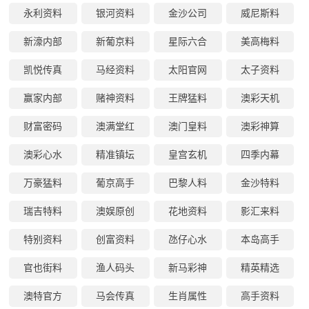
永利资料
银河资料
金沙公司
威尼斯料
新濠内部
新葡京料
星际六合
美高梅料
凯悦传真
马经资料
太阳官网
太子资料
赢家内部
赌神资料
王牌猛料
澳彩天机
财富密码
澳满堂红
澳门皇料
澳彩神算
澳彩心水
精准镇坛
皇宫玄机
四季内幕
万豪猛料
葡京高手
巴黎人料
金沙特料
瑞吉特料
澳娱原创
花地资料
影汇来料
特别资料
创富资料
氹仔心水
本岛高手
官也街料
渔人码头
新马彩神
精英精选
澳特官方
马会传真
生肖属性
高手资料