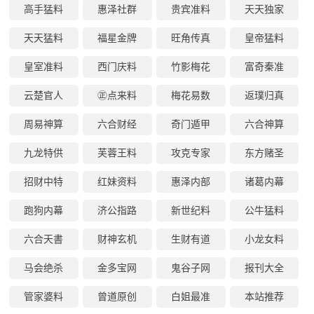
高手猛料
惠泽社群
贵宾准料
天天独家
天天猛料
福星金牌
旺角传真
皇帝猛料
皇室准料
西门庆料
竹影梅花
富奇秦准
云楚官人
㊣点来料
梅花易数
返璞归真
周易神算
六合财经
奇门遁甲
六合神算
九龙特供
芙蓉王料
攻克专家
东方赌圣
招财中特
红妹资料
惠泽内部
诸葛内幕
跑狗内幕
济公指路
新世纪料
公牛猛料
六合天書
财神玄机
生财有道
小龙女料
马会绝杀
金多宝网
鬼谷子网
报刊大全
管家婆料
曾道原创
白姐最准
本站推荐