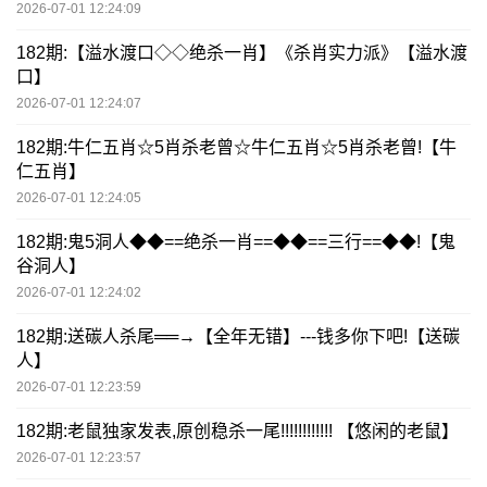
2026-07-01 12:24:09
182期:【溢水渡口◇◇绝杀一肖】《杀肖实力派》【溢水渡
口】
2026-07-01 12:24:07
182期:牛仁五肖☆5肖杀老曾☆牛仁五肖☆5肖杀老曾!【牛
仁五肖】
2026-07-01 12:24:05
182期:鬼5洞人◆◆==绝杀一肖==◆◆==三行==◆◆!【鬼
谷洞人】
2026-07-01 12:24:02
182期:送碳人杀尾══→【全年无错】---钱多你下吧!【送碳
人】
2026-07-01 12:23:59
182期:老鼠独家发表,原创稳杀一尾!!!!!!!!!!!! 【悠闲的老鼠】
2026-07-01 12:23:57