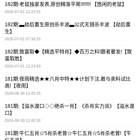
182期:老鼠独家发表,原创精准平尾!!!!!!!! 【悠闲的老鼠】
2026-07-01 12:23:55
182期:▃劫后重生原创杀半波▃公式无错杀半波 【劫后重
生】
2026-07-01 07:38:25
182期:致富取◆【精选平特肖】◆百万之料!跟者要发!【致
富取胜】
2026-07-01 12:23:50
181期:夜雨精选★★六肖中特★★计划下注,敢与卖料试比
高!【夜雨】
2026-06-30 12:45:35
181期:【溢水渡口◇◇绝杀一肖】《杀肖实力派》【溢水渡
口】
2026-06-30 12:45:30
181期:牛仁五肖☆5肖杀老曾☆牛仁五肖☆5肖杀老曾!【牛