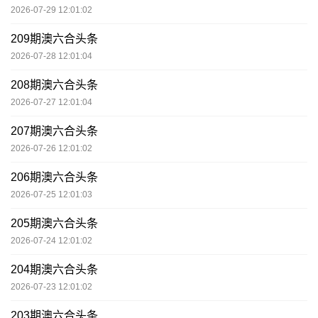
2026-07-29 12:01:02
209期澳六合头条
2026-07-28 12:01:04
208期澳六合头条
2026-07-27 12:01:04
207期澳六合头条
2026-07-26 12:01:02
206期澳六合头条
2026-07-25 12:01:03
205期澳六合头条
2026-07-24 12:01:02
204期澳六合头条
2026-07-23 12:01:02
203期澳六合头条