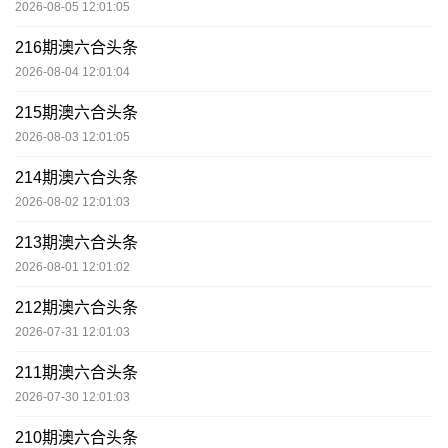
2026-08-05 12:01:05
216期澳六合头条
2026-08-04 12:01:04
215期澳六合头条
2026-08-03 12:01:05
214期澳六合头条
2026-08-02 12:01:03
213期澳六合头条
2026-08-01 12:01:02
212期澳六合头条
2026-07-31 12:01:03
211期澳六合头条
2026-07-30 12:01:03
210期澳六合头条