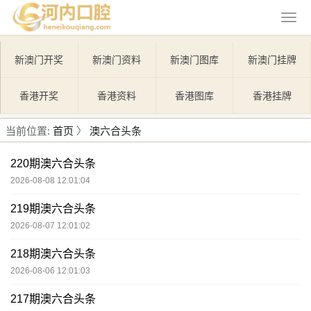
新澳门开奖
新澳门资料
新澳门图库
新澳门挂牌
香港开奖
香港资料
香港图库
香港挂牌
当前位置:
首页
〉
澳六合头条
220期澳六合头条
2026-08-08 12:01:04
219期澳六合头条
2026-08-07 12:01:02
218期澳六合头条
2026-08-06 12:01:03
217期澳六合头条